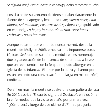
Si alguna vez fuiste al bosque conmigo, debo quererte mucho.
Los títulos de su veintena de libros señalan claramente la
fuente de sus apegos y lealtades:
Cisne, Viento oeste, Pino
blanco, Mil mañanas, Pasturas azules, Pájaro rojo
(publicado
en español),
La hoja y la nube, Río arriba, Doce lunas,
Lechuzas y otras fantasías
.
Aunque su amor por el mundo nunca mermó, desde la
muerte de Molly en 2005, empezaron a imponerse otros
tópicos.
Sed
, uno de sus obras medulares, es homenaje,
duelo y aceptación de la ausencia de su amada, a la vez
que un reencuentro con la fe que no pudo albergar en la
Iglesia de su infancia. “El amor por la tierra y el amor por ti
están teniendo una conversación tan larga en mi corazón”,
confiesa.
De ahí en más, la muerte se vuelve una compañera de ruta.
En 2012 escribe “El cuarto signo del Zodíaco”, en alusión a
la enfermedad que la visitó ese año por primera vez.
“¿Cómo será / luego de ese último día?” – se pregunta-