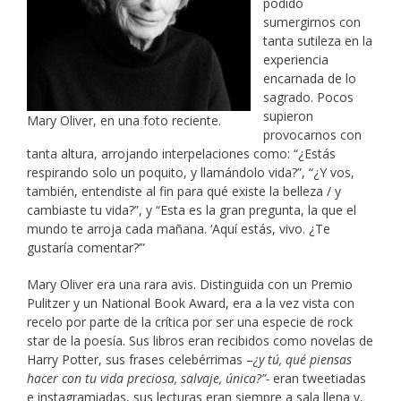
podido
sumergirnos con
tanta sutileza en la
experiencia
encarnada de lo
sagrado. Pocos
supieron
Mary Oliver, en una foto reciente.
provocarnos con
tanta altura, arrojando interpelaciones como: “¿Estás
respirando solo un poquito, y llamándolo vida?”, “¿Y vos,
también, entendiste al fin para qué existe la belleza / y
cambiaste tu vida?”, y “Esta es la gran pregunta, la que el
mundo te arroja cada mañana. ‘Aquí estás, vivo. ¿Te
gustaría comentar?’”
Mary Oliver era una rara avis. Distinguida con un Premio
Pulitzer y un National Book Award, era a la vez vista con
recelo por parte de la crítica por ser una especie de rock
star de la poesía. Sus libros eran recibidos como novelas de
Harry Potter, sus frases celebérrimas –
¿y tú, qué piensas
hacer con tu vida preciosa, salvaje, única?”-
eran tweetiadas
e instagramiadas, sus lecturas eran siempre a sala llena y,