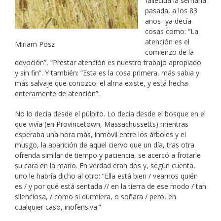
fallecida la semana
pasada, a los 83
años- ya decía
cosas como: “La
atención es el
Miriam Pösz
comienzo de la
devoción”, “Prestar atención es nuestro trabajo apropiado
y sin fin”. Y también: “Esta es la cosa primera, más sabia y
más salvaje que conozco: el alma existe, y está hecha
enteramente de atención”.
No lo decía desde el púlpito. Lo decía desde el bosque en el
que vivía (en Provincetown, Massachussetts) mientras
esperaba una hora más, inmóvil entre los árboles y el
musgo, la aparición de aquel ciervo que un día, tras otra
ofrenda similar de tiempo y paciencia, se acercó a frotarle
su cara en la mano. En verdad eran dos y, según cuenta,
uno le habría dicho al otro: “Ella está bien / veamos quién
es / y por qué está sentada // en la tierra de ese modo / tan
silenciosa, / como si durmiera, o soñara / pero, en
cualquier caso, inofensiva.”