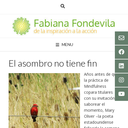
Skip
to
content
MENU
El asombro no tiene fin
Años antes de que
la práctica de
Mindfulness
copara titulares
con su invitación a
saborear el
momento, Mary
Oliver –la poeta
estadounidense