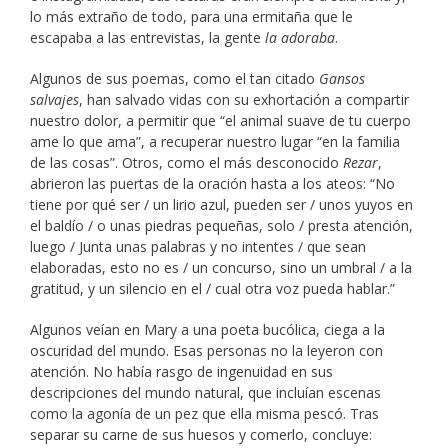
lo más extraño de todo, para una ermitaña que le
escapaba a las entrevistas, la gente
la adoraba
.
Algunos de sus poemas, como el tan citado
Gansos
salvajes
, han salvado vidas con su exhortación a compartir
nuestro dolor, a permitir que “el animal suave de tu cuerpo
ame lo que ama”, a recuperar nuestro lugar “en la familia
de las cosas”. Otros, como el más desconocido
Rezar
,
abrieron las puertas de la oración hasta a los ateos: “No
tiene por qué ser / un lirio azul, pueden ser / unos yuyos en
el baldío / o unas piedras pequeñas, solo / presta atención,
luego / Junta unas palabras y no intentes / que sean
elaboradas, esto no es / un concurso, sino un umbral / a la
gratitud, y un silencio en el / cual otra voz pueda hablar.”
Algunos veían en Mary a una poeta bucólica, ciega a la
oscuridad del mundo. Esas personas no la leyeron con
atención. No había rasgo de ingenuidad en sus
descripciones del mundo natural, que incluían escenas
como la agonía de un pez que ella misma pescó. Tras
separar su carne de sus huesos y comerlo, concluye: