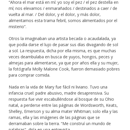
“Ahora el mar está en mí: yo soy el pez / el pez destella en
mí; nos elevamos / enmarañados / destinados a caer / de
vuelta al mar. / Del dolor, y el dolor, y más dolor,
alimentamos esta trama febril, somos alimentados por el
misterio”.
Otros la imaginaban una artista becada o acaudalada, ya
que podía darse el lujo de pasar sus días divagando de sol
a sol. La respuesta, dicha por ella misma, es que muchas
veces deambulaba en busca de yuyos, hongos, peces y
almejas para alimentarse, ya que por años ella y su mujer,
la fotógrafa Molly Malone Cook, fueron demasiado pobres
para comprar comida.
Nada en la vida de Mary fue fácil ni liviano. Tuvo una
infancia cruel: padre abusivo, madre desaprensiva. Su
respuesta fue vivir escabulléndose al bosque de su Ohio
natal, a perderse entre las páginas de Wordsworth, Keats,
Shelley, Emerson y su alma mater Whitman; solo ella y las
ramas, ella y las imágenes de las páginas que se
derramaban sobre la tierra. “Me construí un mundo de
palabras”, diría en una entrevista.