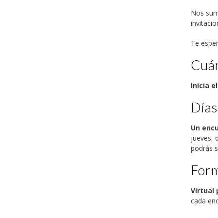
Nos sume
invitacio
Te esper
Cuá
Inicia 
Días
Un encu
jueves, 
podrás s
For
Virtual
cada enc