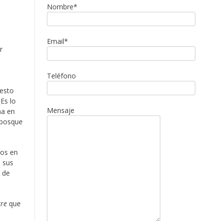
Nombre*
Email*
r
Teléfono
esto
Es lo
Mensaje
ma en
 bosque
mos en
s sus
e de
re
que