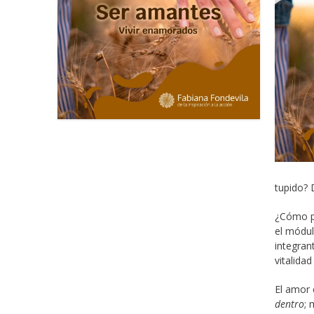
tupido? 
¿Cómo pu
el módul
integran
vitalidad
El amor 
dentro
;