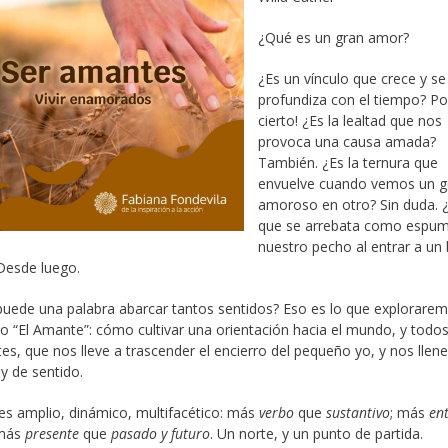
¿Qué es un gran amor?
¿Es un vínculo que crece y se
profundiza con el tiempo? Po
cierto! ¿Es la lealtad que nos
provoca una causa amada?
También. ¿Es la ternura que
envuelve cuando vemos un g
amoroso en otro? Sin duda. ¿
que se arrebata como espu
nuestro pecho al entrar a un
Desde luego.
ede una palabra abarcar tantos sentidos? Eso es lo que explorare
o “El Amante”: cómo cultivar una orientación hacia el mundo, y todo
tes, que nos lleve a trascender el encierro del pequeño yo, y nos llen
 y de sentido.
es amplio, dinámico, multifacético: más
verbo
que
sustantivo
; más
ent
 más
presente
que
pasado y futuro
. Un norte, y un punto de partida.