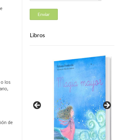
 e
Libros
 o los
ario,
ción de