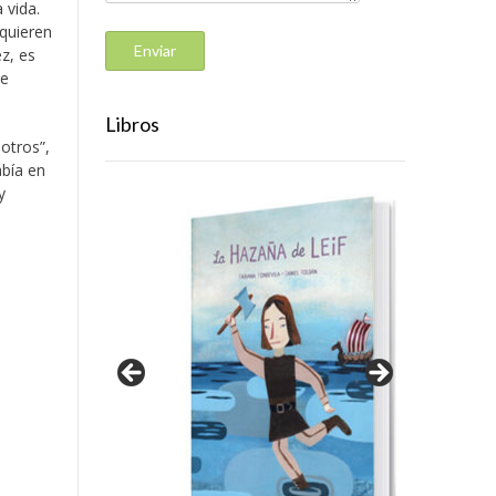
 vida.
equieren
z, es
ue
Libros
otros”,
abía en
y