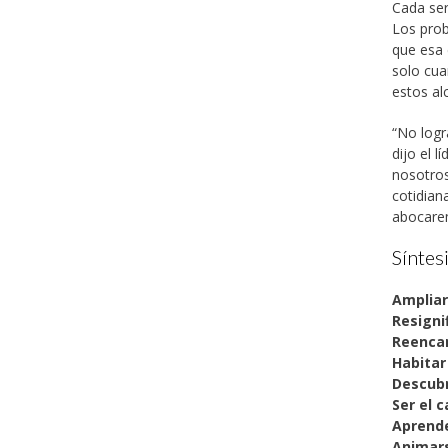
Cada ser
Los prob
que esa 
solo cu
estos al
“No logr
dijo el 
nosotros
cotidian
abocare
Síntes
Ampliar
Resigni
Reenca
Habitar 
Descubr
Ser el 
Aprende
Animars