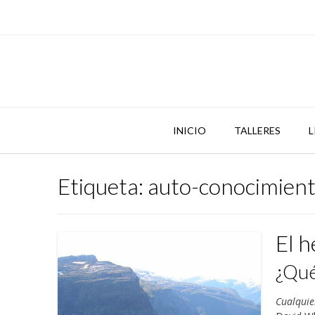
Skip
to
content
INICIO
TALLERES
L
Etiqueta:
auto-conocimien
El h
¿Qué
Cualquie