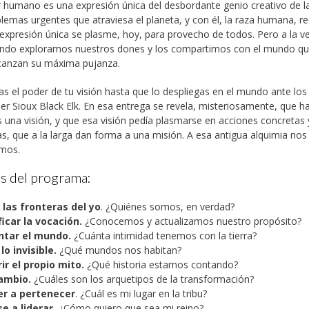
 humano es una expresión única del desbordante genio creativo de la
lemas urgentes que atraviesa el planeta, y con él, la raza humana, r
expresión única se plasme, hoy, para provecho de todos. Pero a la ve
ando exploramos nuestros dones y los compartimos con el mundo q
canzan su máxima pujanza.
as el poder de tu visión hasta que lo despliegas en el mundo ante los 
líder Sioux Black Elk. En esa entrega se revela, misteriosamente, que h
 una visión, y que esa visión pedía plasmarse en acciones concretas 
as, que a la larga dan forma a una misión. A esa antigua alquimia nos
mos.
is del programa:
 las fronteras del yo
. ¿Quiénes somos, en verdad?
ficar la vocación.
¿Conocemos y actualizamos nuestro propósito?
ntar el mundo.
¿Cuánta intimidad tenemos con la tierra?
lo invisible.
¿Qué mundos nos habitan?
ir el propio mito.
¿Qué historia estamos contando?
cambio.
¿Cuáles son los arquetipos de la transformación?
r a pertenecer
. ¿Cuál es mi lugar en la tribu?
e a liderar.
¿Cómo quiero que sea mi reino?