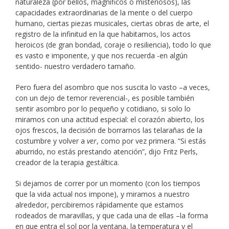
naturaleza (por bellos, magníficos o misteriosos), las
capacidades extraordinarias de la mente o del cuerpo
humano, ciertas piezas musicales, ciertas obras de arte, el
registro de la infinitud en la que habitamos, los actos
heroicos (de gran bondad, coraje o resiliencia), todo lo que
es vasto e imponente, y que nos recuerda -en algún
sentido- nuestro verdadero tamaño.
Pero fuera del asombro que nos suscita lo vasto –a veces,
con un dejo de temor reverencial-, es posible también
sentir asombro por lo pequeño y cotidiano, si solo lo
miramos con una actitud especial: el corazón abierto, los
ojos frescos, la decisión de borrarnos las telarañas de la
costumbre y volver a
ver
, como por vez primera. “Si estás
aburrido, no estás prestando atención”, dijo Fritz Perls,
creador de la terapia gestáltica.
Si dejamos de correr por un momento (con los tiempos
que la vida actual nos impone), y miramos a nuestro
alrededor, percibiremos rápidamente que estamos
rodeados de maravillas, y que cada una de ellas –la forma
en que entra el sol por la ventana, la temperatura y el