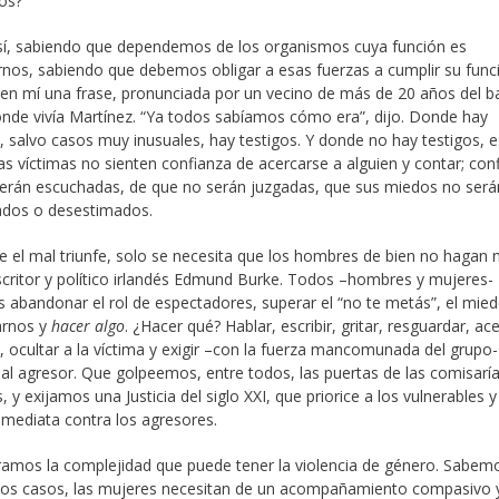
ios?
sí, sabiendo que dependemos de los organismos cuya función es
nos, sabiendo que debemos obligar a esas fuerzas a cumplir su func
en mí una frase, pronunciada por un vecino de más de 20 años del ba
nde vivía Martínez. “Ya todos sabíamos cómo era”, dijo. Donde hay
a, salvo casos muy inusuales, hay testigos. Y donde no hay testigos, e
as víctimas no sienten confianza de acercarse a alguien y contar; con
erán escuchadas, de que no serán juzgadas, que sus miedos no será
ados o desestimados.
e el mal triunfe, solo se necesita que los hombres de bien no hagan 
escritor y político irlandés Edmund Burke. Todos –hombres y mujeres-
abandonar el rol de espectadores, superar el “no te metás”, el mied
arnos y
hacer algo
. ¿Hacer qué? Hablar, escribir, gritar, resguardar, ac
, ocultar a la víctima y exigir –con la fuerza mancomunada del grupo
al agresor. Que golpeemos, entre todos, las puertas de las comisaría
, y exijamos una Justicia del siglo XXI, que priorice a los vulnerables 
nmediata contra los agresores.
amos la complejidad que puede tener la violencia de género. Sabem
s casos, las mujeres necesitan de un acompañamiento compasivo y 