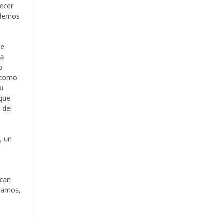
recer
odemos
de
 a
o
 como
 u
que
 del
, un
scan
veamos,