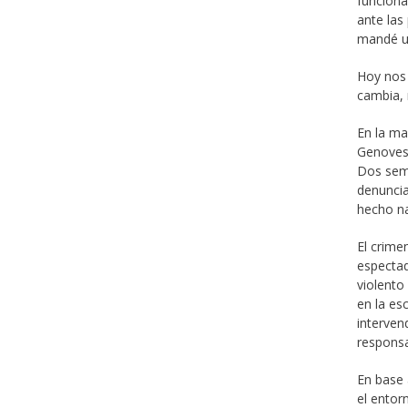
funciona
ante las
mandé u
Hoy nos 
cambia, 
En la ma
Genovese
Dos sema
denuncia
hecho na
El crime
espectad
violento
en la es
interven
responsa
En base 
el entorn