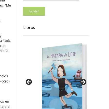
uria
das: “Me
a
Libros
y
a York.
ículo
 había
otros
 –otro-
oco en
teja el