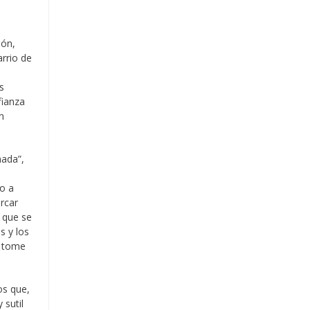
ión,
rrio de
s
fianza
n
nada”,
o a
ercar
- que se
s y los
y tome
os que,
sutil