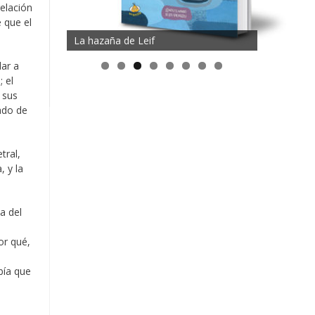
relación
 que el
Magia mayor
lar a
 el
 sus
ado de
tral,
 y la
a del
or qué,
bía que