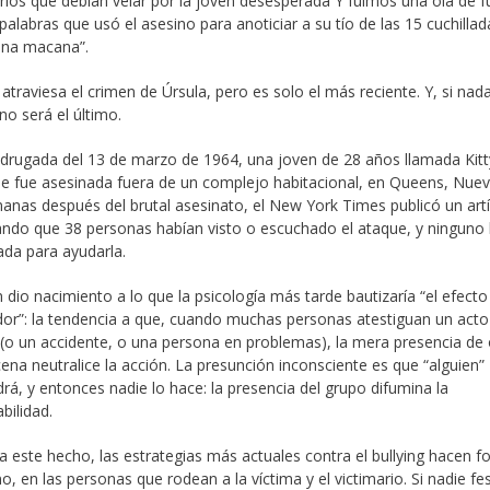
rios que debían velar por la joven desesperada Y fuimos una ola de f
 palabras que usó el asesino para anoticiar a su tío de las 15 cuchilla
na macana”.
atraviesa el crimen de Úrsula, pero es solo el más reciente. Y, si nad
no será el último.
drugada del 13 de marzo de 1964, una joven de 28 años llamada Kitt
 fue asesinada fuera de un complejo habitacional, en Queens, Nuev
nas después del brutal asesinato, el New York Times publicó un art
ndo que 38 personas habían visto o escuchado el ataque, y ninguno
da para ayudarla.
n dio nacimiento a lo que la psicología más tarde bautizaría “el efecto
or”: la tendencia a que, cuando muchas personas atestiguan un acto
 (o un accidente, o una persona en problemas), la mera presencia de 
cena neutralice la acción. La presunción inconsciente es que “alguien”
drá, y entonces nadie lo hace: la presencia del grupo difumina la
bilidad.
a este hecho, las estrategias más actuales contra el bullying hacen f
o, en las personas que rodean a la víctima y el victimario. Si nadie fes