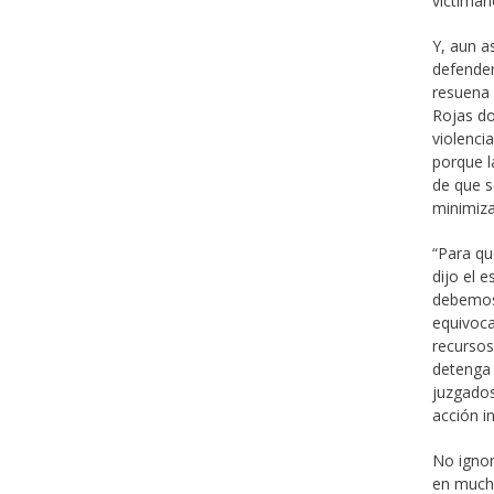
victimar
Y, aun a
defender
resuena 
Rojas do
violenci
porque l
de que s
minimiz
“Para qu
dijo el 
debemos 
equivoc
recursos
detenga 
juzgados
acción i
No ignor
en mucho