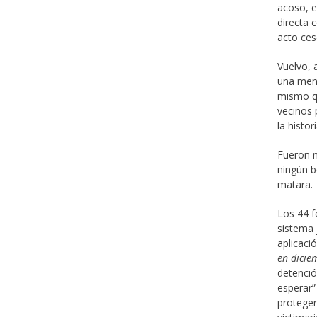
acoso, el
directa 
acto ces
Vuelvo, 
una meno
mismo qu
vecinos 
la histori
Fueron m
ningún b
matara.
Los 44 f
sistema 
aplicaci
en dicie
detenció
esperar”
proteger