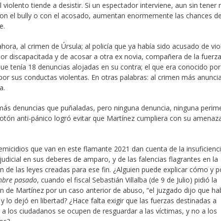
 violento tiende a desistir. Si un espectador interviene, aun sin tener 
con el bully o con el acosado, aumentan enormemente las chances de
e.
ahora, al crimen de Úrsula; al policía que ya había sido acusado de vio
r discapacitada y de acosar a otra ex novia, compañera de la fuerza;
e tenía 18 denuncias alojadas en su contra; el que era conocido por
por sus conductas violentas. En otras palabras: al crimen más anunci
a.
ás denuncias que puñaladas, pero ninguna denuncia, ninguna perime
otón anti-pánico logró evitar que Martínez cumpliera con su amenaza,
emicidios que van en este flamante 2021 dan cuenta de la insuficienci
judicial en sus deberes de amparo, y de las falencias flagrantes en la
ón de las leyes creadas para ese fin. ¿Alguien puede explicar cómo y p
mbre pasado
, cuando el fiscal Sebastián Villalba (de 9 de Julio) pidió la
n de Martínez por un caso anterior de abuso, “el juzgado dijo que ha
 y lo dejó en libertad? ¿Hace falta exigir que las fuerzas destinadas a
 a los ciudadanos se ocupen de resguardar a las víctimas, y no a los