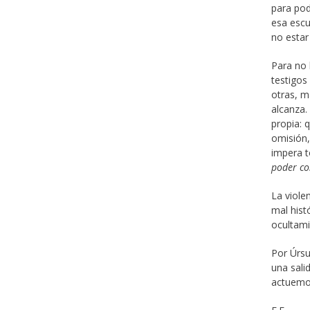
para pod
esa escu
no estar 
Para no 
testigos
otras, m
alcanza
propia: 
omisión,
impera t
poder c
La viole
mal hist
ocultami
Por Úrsu
una sali
actuemo