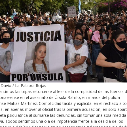
Davio / La Palabra Rojas
ntimos las tripas retorcerse al leer de la complicidad de las fuerzas d
bonaerense en el asesinato de Úrsula Bahillo, en manos del policía
se Matías Martínez. Complicidad tácita y explícita: en el rechazo a t
s, en apenas mover al oficial tras la primera acusación, en solo apart
eta psiquiátrica al sumarse las denuncias, sin tomar una sola medida
va. Todos sentimos una ola de impotencia frente a la desidia de los