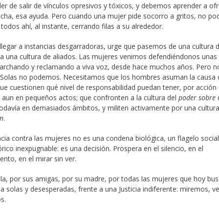
er de salir de vínculos opresivos y tóxicos, y debemos aprender a of
cha, esa ayuda. Pero cuando una mujer pide socorro a gritos, no p
todos ahí, al instante, cerrando filas a su alrededor.
llegar a instancias desgarradoras, urge que pasemos de una cultura 
 a una cultura de aliados. Las mujeres venimos defendiéndonos unas
archando y reclamando a viva voz, desde hace muchos años. Pero n
. Solas no podemos. Necesitamos que los hombres asuman la causa
que cuestionen qué nivel de responsabilidad puedan tener, por acción
 aun en pequeños actos; que confronten a la cultura del
poder sobre
odavía en demasiados ámbitos, y militen activamente por una cultura
on
.
ncia contra las mujeres no es una condena biológica, un flagelo social
órico inexpugnable: es una decisión. Prospera en el silencio, en el
ento, en el mirar sin ver.
la, por sus amigas, por su madre, por todas las mujeres que hoy bu
da solas y desesperadas, frente a una Justicia indiferente: miremos, 
s.