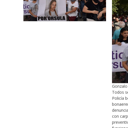
Gonzalo 
Todos se
Policía 
bonaeren
denuncia
con carp
preventi