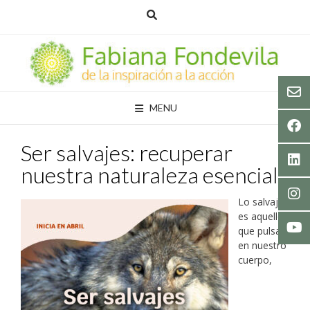
Skip
to
content
MENU
Ser salvajes: recuperar
nuestra naturaleza esencial
Lo salvaje
es aquello
que pulsa
en nuestro
cuerpo,