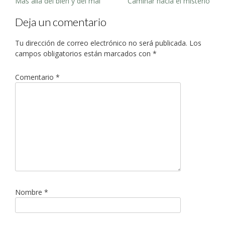
Post
Más allá del bien y del mal
Caminar hacia el misterio
navigation
Deja un comentario
Tu dirección de correo electrónico no será publicada.
Los
campos obligatorios están marcados con
*
Comentario
*
Nombre
*