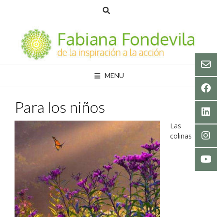
Skip
to
content
MENU
Para los niños
Las
colinas