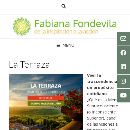
Skip
to
content
MENU
La Terraza
Vivir la
trascendencia:
un propósito
cotidiano
¿Qué es la Mente
Supraconsciente
(o Inconsciente
Superior), canal
de las visiones e