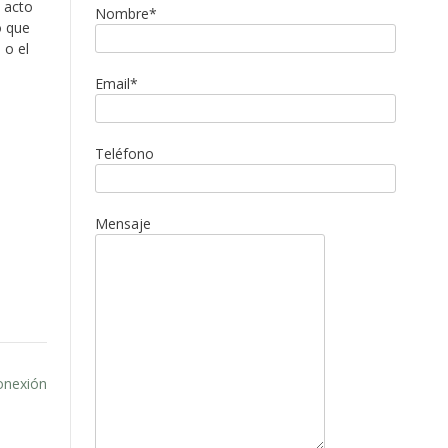
 acto
Nombre*
o que
 o el
Email*
Teléfono
Mensaje
onexión