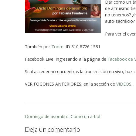
Dar como un ár
de altruismo ti
no tenemos? ¿H
auto-sacrificio?
Para ver el eve
También por
Zoom
: ID 810 8726 1581
Facebook Live, ingresando a la página de
Facebook de V
Si al acceder no encuentras la transmisión en vivo, haz c
VER FOGONES ANTERIORES: en la sección de
VIDEOS
.
Post
Domingo de asombro: Como un árbol
navigation
Deja un comentario