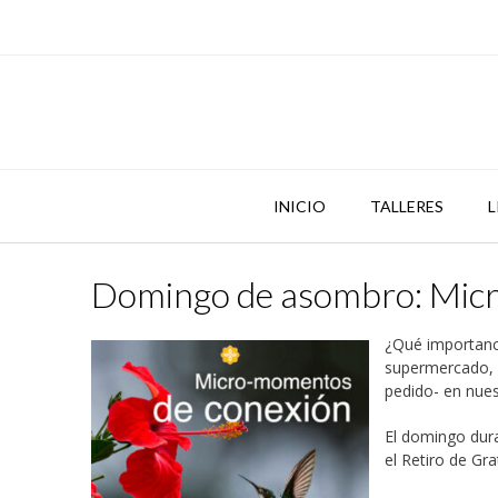
Skip
to
content
INICIO
TALLERES
L
Domingo de asombro: Mic
¿Qué importanci
supermercado, 
pedido- en nues
El domingo dura
el Retiro de Gra